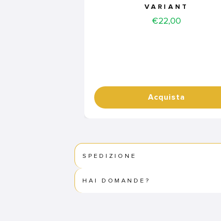
VARIANT
Price
€22,00
Acquista
SPEDIZIONE
HAI DOMANDE?