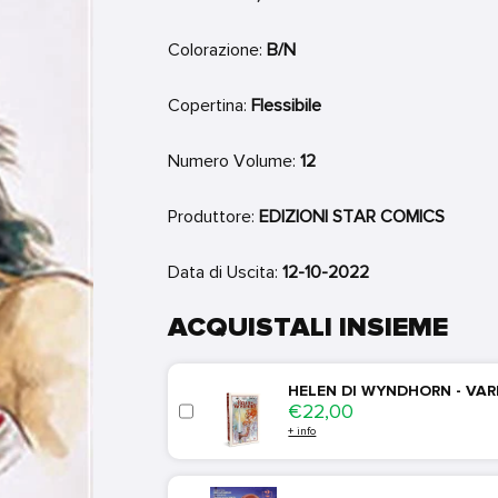
Colorazione:
B/N
Copertina:
Flessibile
Numero Volume:
12
Produttore:
EDIZIONI STAR COMICS
Data di Uscita:
12-10-2022
ACQUISTALI INSIEME
HELEN DI WYNDHORN - VAR
Price
€22,00
+ info