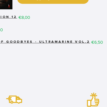
Price
€8,00
ION 12
00
Price
€6,50
OF GOODBYES - ULTRAMARINE VOL.2