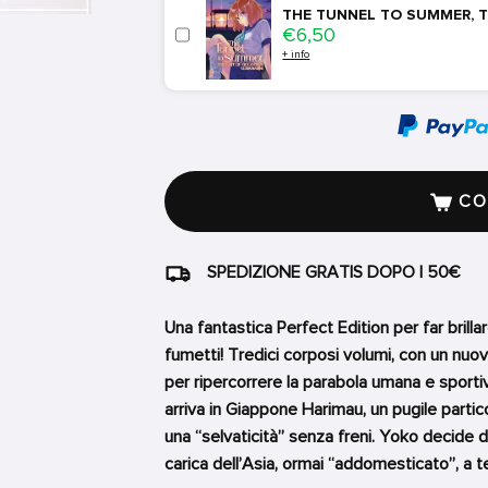
THE TUNNEL TO SUMMER, T
Price
€6,50
+ info
COM
SPEDIZIONE GRATIS DOPO I 50€
Una fantastica Perfect Edition per far brill
fumetti! Tredici corposi volumi, con un nuovo
per ripercorrere la parabola umana e sporti
arriva in Giappone Harimau, un pugile partic
una “selvaticità” senza freni. Yoko decide di 
carica dell’Asia, ormai “addomesticato”, a t