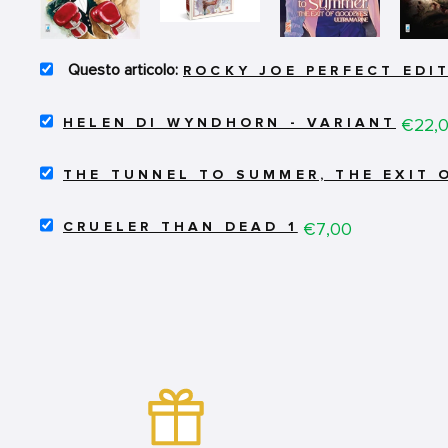
SELECT
ROCKY JOE PERFECT EDIT
ROCKY
JOE
SELECT
PERFECT
Price
€22,
HELEN DI WYNDHORN - VARIANT
HELEN
EDITION
DI
12
SELECT
WYNDHORN
FOR
THE TUNNEL TO SUMMER, THE EXIT 
THE
-
BUNDLE
TUNNEL
VARIANT
SELECT
TO
Price
€7,00
FOR
CRUELER THAN DEAD 1
CRUELER
SUMMER,
BUNDLE
THAN
THE
DEAD
EXIT
1
OF
FOR
GOODBYES
BUNDLE
-
ULTRAMARINE
VOL.2
FOR
BUNDLE