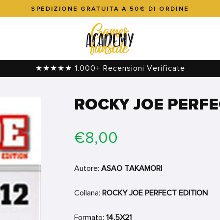
SPEDIZIONE GRATUITA A 50€ DI ORDINE
Metti
in
pausa
presentazione
★★★★★ 1.000+ Recensioni Verificate
ROCKY JOE PERFE
Prezzo
€8,00
di
listino
Autore:
ASAO TAKAMORI
Collana:
ROCKY JOE PERFECT EDITION
Formato:
14,5X21