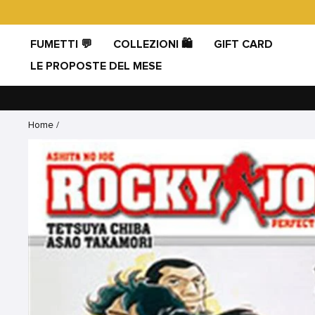
Vai
direttamente
ai
FUMETTI 💬
COLLEZIONI 🛍️
GIFT CARD
contenuti
LE PROPOSTE DEL MESE
Home
/