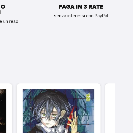
 O
PAGA IN 3 RATE
I
senza interessi con PayPal
re un reso
ON
E