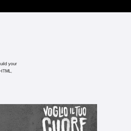
uild your
 HTML,