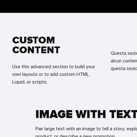
CUSTOM
CONTENT
Questa sezi
alcun conten
Use this advanced section to build your
questa sezion
own layouts or to add custom HTML,
Liquid, or scripts.
IMAGE WITH TEX
Pair large text with an image to tell a story, expl
product, or describe a new promotion.