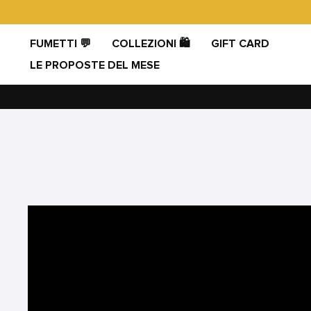
Vai
direttamente
ai
FUMETTI 💬
COLLEZIONI 🛍️
GIFT CARD
contenuti
LE PROPOSTE DEL MESE